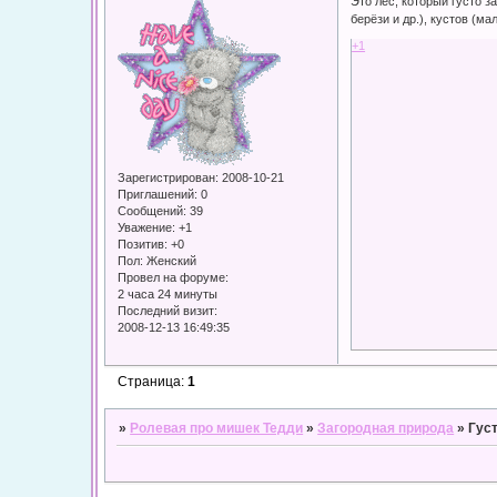
Это лес, который густо з
берёзи и др.), кустов (м
+1
Зарегистрирован
: 2008-10-21
Приглашений:
0
Сообщений:
39
Уважение:
+1
Позитив:
+0
Пол:
Женский
Провел на форуме:
2 часа 24 минуты
Последний визит:
2008-12-13 16:49:35
Страница:
1
»
Ролевая про мишек Тедди
»
Загородная природа
»
Гус