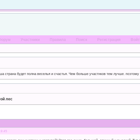
Форум
Участники
Правила
Поиск
Регистрация
Войт
ша страна будет полна веселья и счастья. Чем больше участнков тем лучше. поэтому 
той лес
19:45