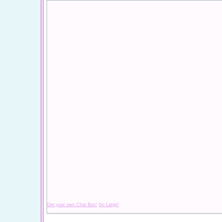
Get your own Chat Box!
Go Large!