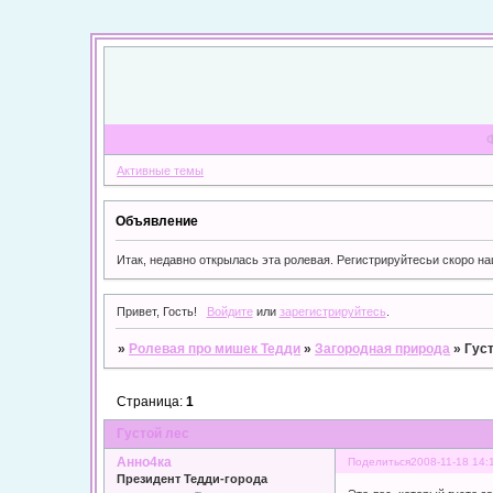
Активные темы
Объявление
Итак, недавно открылась эта ролевая. Регистрируйтесьи скоро на
Привет, Гость!
Войдите
или
зарегистрируйтесь
.
»
Ролевая про мишек Тедди
»
Загородная природа
»
Гус
Страница:
1
Густой лес
Анно4ка
Поделиться
2008-11-18 14:
Президент Тедди-города