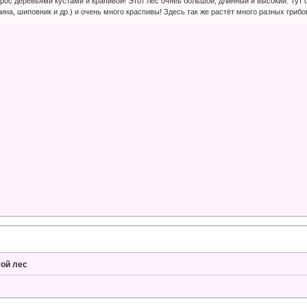
арос деревьями кустами и крапивой! Этот лес очнеь большой, длинный и высокий. Тут 
алина, шиповник и др.) и очень много краспивы! Здесь так же растёт много разных грибо
той лес