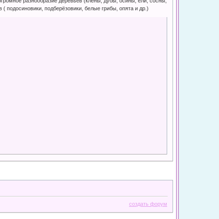
огромное разнообразие деревьев (клёны, дубы, осины, ели, сосны,
в ( подосиновики, подберёзовики, белые грибы, опята и др.)
создать форум